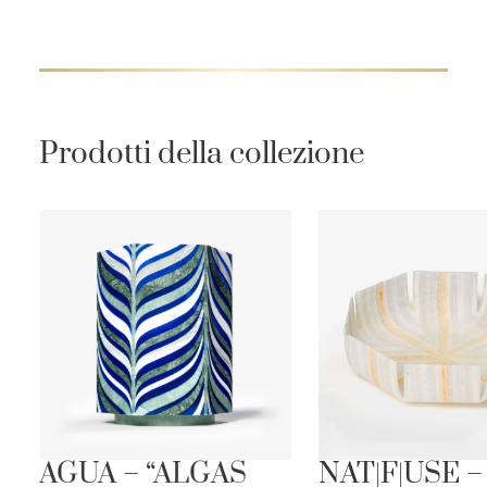
Prodotti della collezione
”
AGUA – “ALGAS
NAT|F|USE –