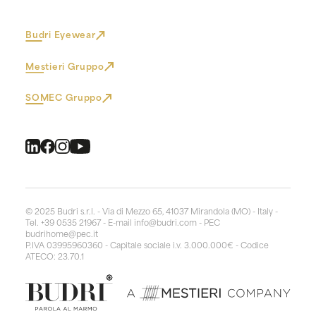
Budri Eyewear
Mestieri Gruppo
SOMEC Gruppo
© 2025 Budri s.r.l. - Via di Mezzo 65, 41037 Mirandola (MO) - Italy -
Tel. +39 0535 21967 - E-mail
info@budri.com
- PEC
budrihome@pec.it
P.IVA 03995960360 - Capitale sociale i.v. 3.000.000€ - Codice
ATECO: 23.70.1