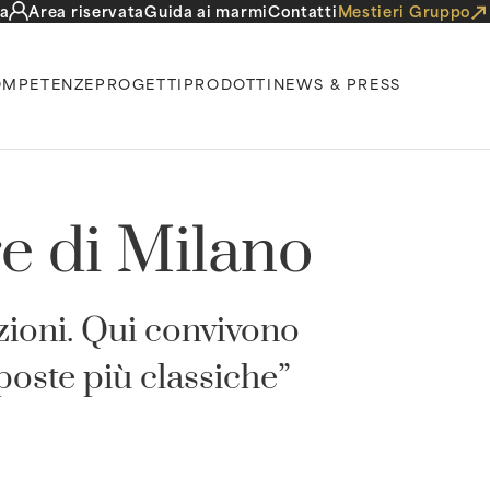
a
Area riservata
Guida ai marmi
Contatti
Mestieri Gruppo
MPETENZE
PROGETTI
PRODOTTI
NEWS & PRESS
e di Milano
zioni. Qui convivono
oste più classiche”