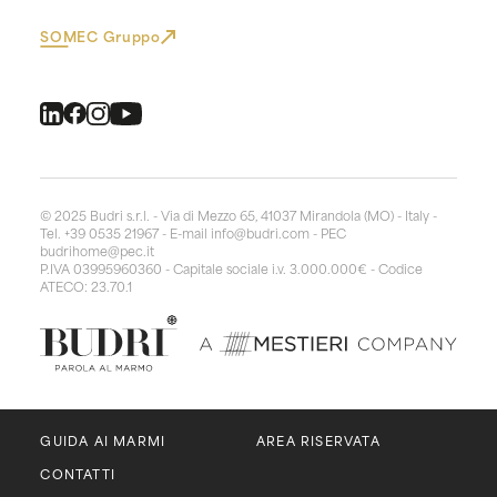
SOMEC Gruppo
© 2025 Budri s.r.l. - Via di Mezzo 65, 41037 Mirandola (MO) - Italy -
Tel. +39 0535 21967 - E-mail
info@budri.com
- PEC
budrihome@pec.it
P.IVA 03995960360 - Capitale sociale i.v. 3.000.000€ - Codice
ATECO: 23.70.1
GUIDA AI MARMI
AREA RISERVATA
CONTATTI