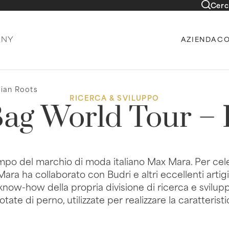
Cerc
AZIENDA
CO
lian Roots
RICERCA & SVILUPPO
Bag World Tour – I
mpo del marchio di moda italiano Max Mara. Per cele
ra ha collaborato con Budri e altri eccellenti artigia
il know-how della propria divisione di ricerca e svilup
ate di perno, utilizzate per realizzare la caratterist