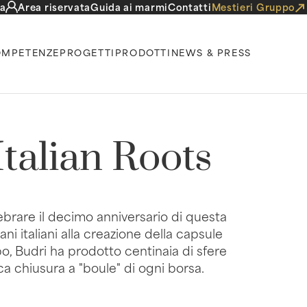
a
Area riservata
Guida ai marmi
Contatti
Mestieri Gruppo
MPETENZE
PROGETTI
PRODOTTI
NEWS & PRESS
talian Roots
brare il decimo anniversario di questa
ni italiani alla creazione della capsule
po, Budri ha prodotto centinaia di sfere
ica chiusura a "boule" di ogni borsa.