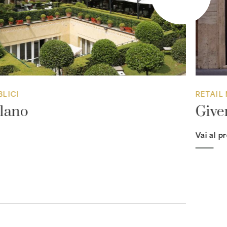
BLICI
RETAIL
lano
Give
Vai al p