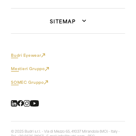
SITEMAP
Budri Eyewear
Mestieri Gruppo
SOMEC Gruppo
© 2025 Budri s.r.l. - Via di Mezzo 65, 41037 Mirandola (MO) - Italy -