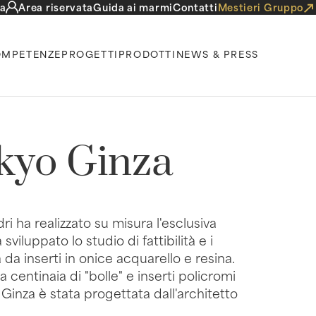
a
Area riservata
Guida ai marmi
Contatti
Mestieri Gruppo
MPETENZE
PROGETTI
PRODOTTI
NEWS & PRESS
okyo Ginza
ri ha realizzato su misura l'esclusiva
viluppato lo studio di fattibilità e i
da inserti in onice acquarello e resina.
entinaia di "bolle" e inserti policromi
o Ginza è stata progettata dall'architetto