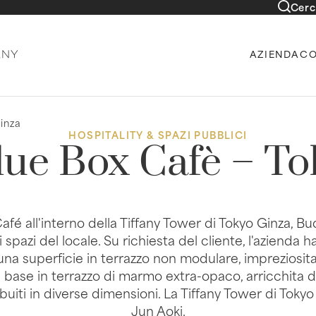
Cerc
AZIENDA
CO
inza
HOSPITALITY & SPAZI PUBBLICI
lue Box Cafè – T
afé all'interno della Tiffany Tower di Tokyo Ginza, Bud
pazi del locale. Su richiesta del cliente, l'azienda ha s
na superficie in terrazzo non modulare, impreziosita 
se in terrazzo di marmo extra-opaco, arricchita da c
ibuiti in diverse dimensioni. La Tiffany Tower di Toky
Jun Aoki.