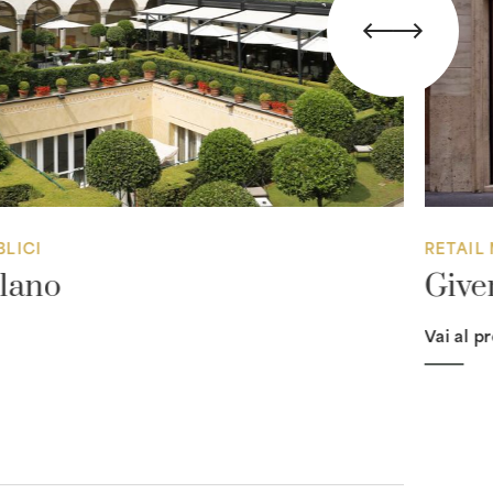
BLICI
RETAIL
lano
Give
Vai al p