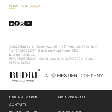
SOMEC Gruppo
© 2025 Budri s.r.l. - Via di Mezzo 65, 41037 Mirandola (MO) - Italy -
Tel. +39 0535 21967 - E-mail
info@budri.com
- PEC
budrihome@pec.it
P.IVA 03995960360 - Capitale sociale i.v. 3.000.000€ - Codice
ATECO: 23.70.1
GUIDA AI MARMI
AREA RISERVATA
CONTATTI