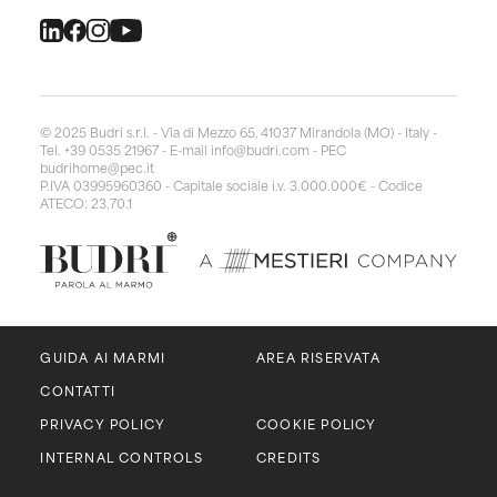
© 2025 Budri s.r.l. - Via di Mezzo 65, 41037 Mirandola (MO) - Italy -
Tel. +39 0535 21967 - E-mail
info@budri.com
- PEC
budrihome@pec.it
P.IVA 03995960360 - Capitale sociale i.v. 3.000.000€ - Codice
ATECO: 23.70.1
GUIDA AI MARMI
AREA RISERVATA
CONTATTI
PRIVACY POLICY
COOKIE POLICY
INTERNAL CONTROLS
CREDITS