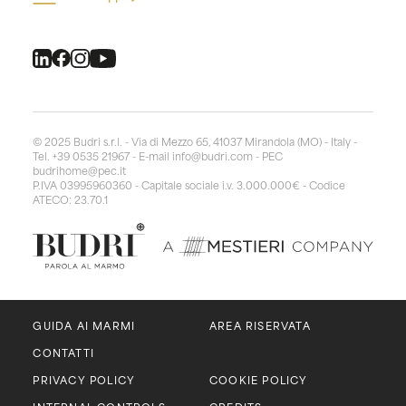
© 2025 Budri s.r.l. - Via di Mezzo 65, 41037 Mirandola (MO) - Italy -
Tel. +39 0535 21967 - E-mail
info@budri.com
- PEC
budrihome@pec.it
P.IVA 03995960360 - Capitale sociale i.v. 3.000.000€ - Codice
ATECO: 23.70.1
GUIDA AI MARMI
AREA RISERVATA
CONTATTI
PRIVACY POLICY
COOKIE POLICY