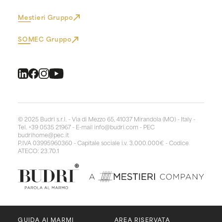
Mestieri Gruppo
SOMEC Gruppo
© 2025 Budri s.r.l. - Via di Mezzo 65, 41037 Mirandola (MO) - Italy -
Tel. +39 0535 21967 - E-mail
info@budri.com
- PEC
budrihome@pec.it
P.IVA 03995960360 - Capitale sociale i.v. 3.000.000€ - Codice
ATECO: 23.70.1
GUIDA AI MARMI
AREA RISERVATA