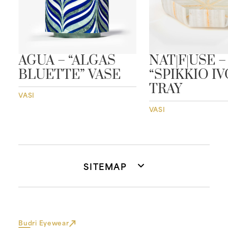
”
AGUA – “ALGAS
NAT|F|USE –
BLUETTE” VASE
“SPIKKIO I
TRAY
VASI
VASI
SITEMAP
Budri Eyewear