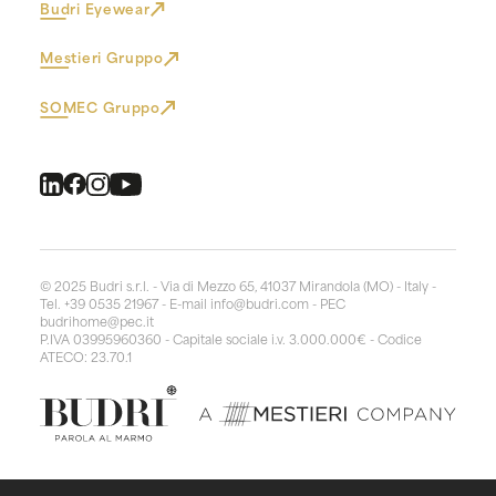
Budri Eyewear
Mestieri Gruppo
SOMEC Gruppo
© 2025 Budri s.r.l. - Via di Mezzo 65, 41037 Mirandola (MO) - Italy -
Tel. +39 0535 21967 - E-mail
info@budri.com
- PEC
budrihome@pec.it
P.IVA 03995960360 - Capitale sociale i.v. 3.000.000€ - Codice
ATECO: 23.70.1