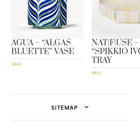
”
AGUA – “ALGAS
NAT|F|USE –
BLUETTE” VASE
“SPIKKIO I
TRAY
VASI
VASI
SITEMAP