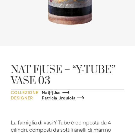
NAT|F|USE – “Y-TUBE”
VASE 03
COLLEZIONE
Nat|f|Use
DESIGNER
Patricia Urquiola
La famiglia di vasi Y-Tube è composta da 4
cilindri, composti da sottili anelli di marmo