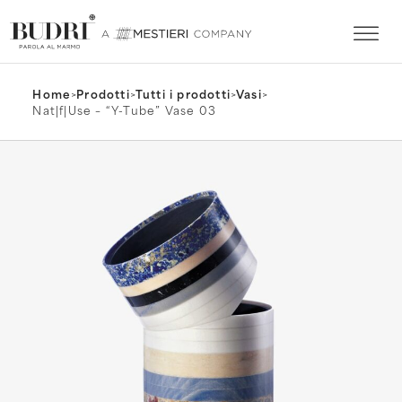
Home
>
Prodotti
>
Tutti i prodotti
>
Vasi
>
Nat|f|Use – “Y-Tube” Vase 03