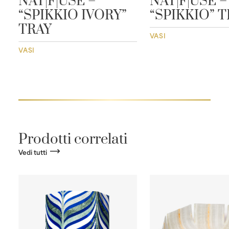
E
NAT|F|USE –
NAT|F|USE –
“SPIKKIO IVORY”
“SPIKKIO” 
TRAY
VASI
VASI
Prodotti correlati
Vedi tutti