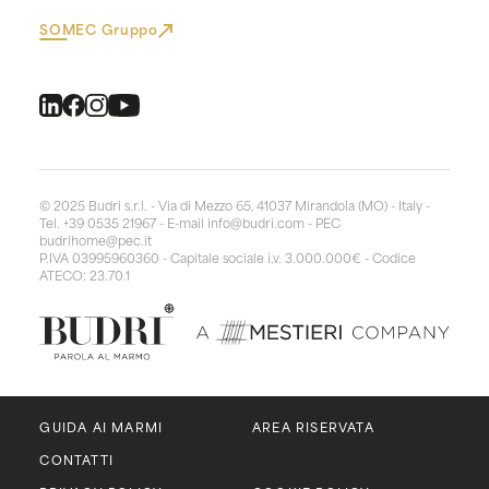
SOMEC Gruppo
© 2025 Budri s.r.l. - Via di Mezzo 65, 41037 Mirandola (MO) - Italy -
Tel. +39 0535 21967 - E-mail
info@budri.com
- PEC
budrihome@pec.it
P.IVA 03995960360 - Capitale sociale i.v. 3.000.000€ - Codice
ATECO: 23.70.1
GUIDA AI MARMI
AREA RISERVATA
CONTATTI