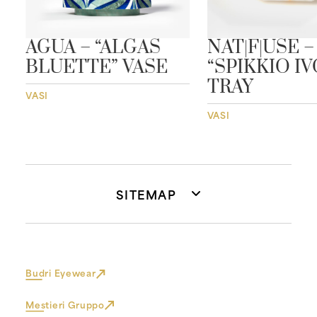
”
AGUA – “ALGAS
NAT|F|USE –
BLUETTE” VASE
“SPIKKIO I
TRAY
VASI
VASI
SITEMAP
Budri Eyewear
Mestieri Gruppo