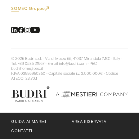
SOMEC Gruppo
© 2025 Budri s.r.l. - Via di Mezzo 65, 41037 Mirandola (MO) - Italy -
Tel. +39 0535 21967 - E-mail
info@budri.com
- PEC
budrihome@pec.it
P.IVA 03995960360 - Capitale sociale i.v. 3.000.000€ - Codice
ATECO: 23.70.1
GUIDA AI MARMI
AREA RISERVATA
CONTATTI