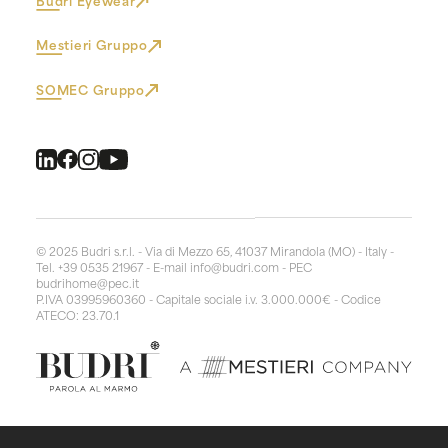
Mestieri Gruppo
SOMEC Gruppo
© 2025 Budri s.r.l. - Via di Mezzo 65, 41037 Mirandola (MO) - Italy -
Tel. +39 0535 21967 - E-mail
info@budri.com
- PEC
budrihome@pec.it
P.IVA 03995960360 - Capitale sociale i.v. 3.000.000€ - Codice
ATECO: 23.70.1