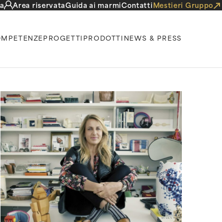
a
Area riservata
Guida ai marmi
Contatti
Mestieri Gruppo
MPETENZE
PROGETTI
PRODOTTI
NEWS & PRESS