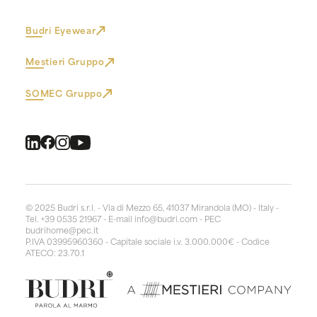
Budri Eyewear
Mestieri Gruppo
SOMEC Gruppo
© 2025 Budri s.r.l. - Via di Mezzo 65, 41037 Mirandola (MO) - Italy -
Tel. +39 0535 21967 - E-mail
info@budri.com
- PEC
budrihome@pec.it
P.IVA 03995960360 - Capitale sociale i.v. 3.000.000€ - Codice
ATECO: 23.70.1