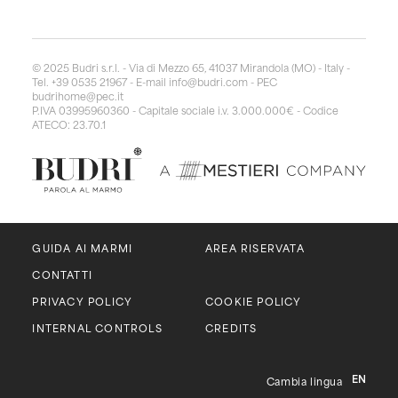
© 2025 Budri s.r.l. - Via di Mezzo 65, 41037 Mirandola (MO) - Italy -
Tel. +39 0535 21967 - E-mail
info@budri.com
- PEC
budrihome@pec.it
P.IVA 03995960360 - Capitale sociale i.v. 3.000.000€ - Codice
ATECO: 23.70.1
GUIDA AI MARMI
AREA RISERVATA
CONTATTI
PRIVACY POLICY
COOKIE POLICY
INTERNAL CONTROLS
CREDITS
EN
Cambia lingua