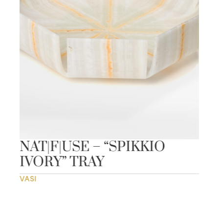
NAT|F|USE – “SPIKKIO
IVORY” TRAY
VASI