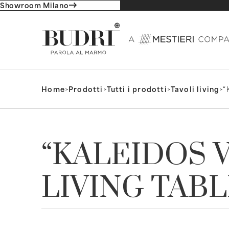
Showroom Milano
Home
>
Prodotti
>
Tutti i prodotti
>
Tavoli living
>
“
“KALEIDOS V
LIVING TAB