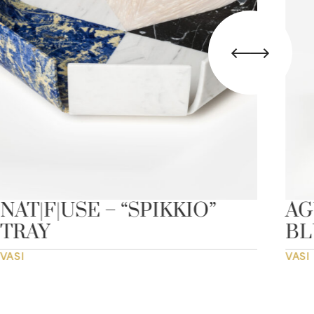
NAT|F|USE – “SPIKKIO”
AG
TRAY
BL
VASI
VASI