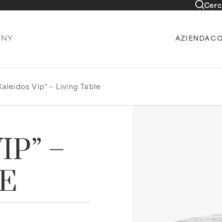
Cerc
AZIENDA
CO
Kaleidos Vip” – Living Table
IP” –
LE