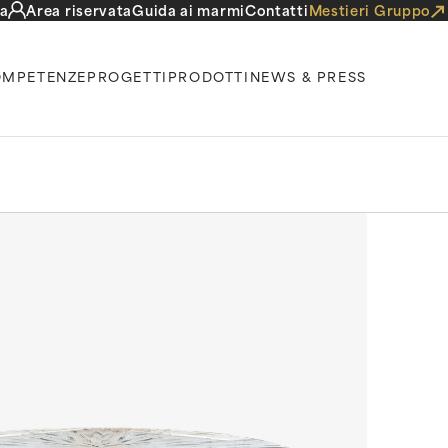
a
Area riservata
Guida ai marmi
Contatti
Mestieri Gruppo
MPETENZE
PROGETTI
PRODOTTI
NEWS & PRESS