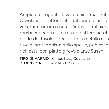
Ampio ed elegante tavolo dining realizzat
Covelano, caratterizzato dal fondo bianco 
venatura tortora e nera. L’intarsio del pi
rombi concentrici, forma un pattern ad effe
piede del tavolo è realizzato in metallo n
tavolo, protagonista dello spazio, può esser
richiesta, con piatto girevole Lazy Susan.
TIPO DI MARMO
Bianco Lasa Covelano
DIMENSIONI
ø 234 x h 77 cm