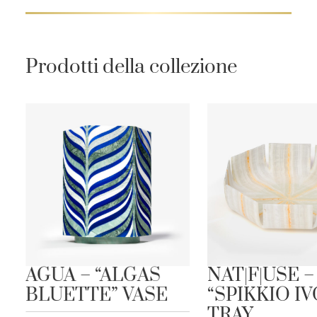
Prodotti della collezione
”
AGUA – “ALGAS
NAT|F|USE –
BLUETTE” VASE
“SPIKKIO I
TRAY