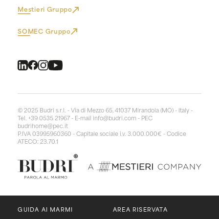
Mestieri Gruppo
SOMEC Gruppo
© 2025 Budri s.r.l. - Via di Mezzo 65, 41037 Mirandola (MO) - Italy -
Tel. +39 0535 21967 - E-mail
info@budri.com
- PEC
budrihome@pec.it
P.IVA 03995960360 - Capitale sociale i.v. 3.000.000€ - Codice
ATECO: 23.70.1
GUIDA AI MARMI
AREA RISERVATA