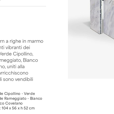
ern a righe in marmo
ti vibranti dei
Verde Cipollino,
ameggiato, Bianco
, uniti alla
 arricchiscono
li sono vendibili
de Cipollino - Verde
rde Rameggiato - Bianco
anco Covelano
 104 x 56 x h 52 cm