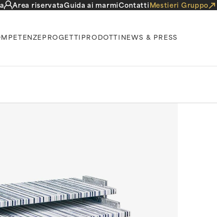
a
Area riservata
Guida ai marmi
Contatti
Mestieri Gruppo
MPETENZE
PROGETTI
PRODOTTI
NEWS & PRESS