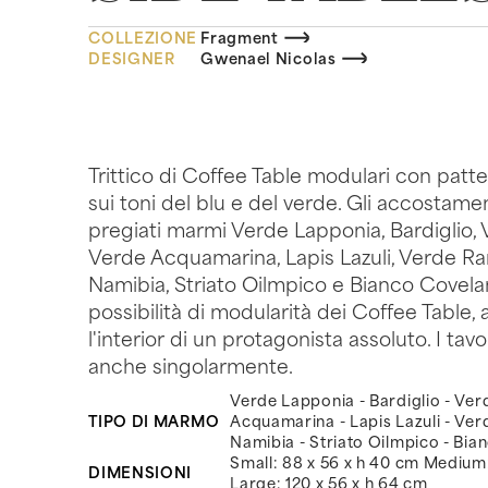
COLLEZIONE
Fragment
DESIGNER
Gwenael Nicolas
Trittico di Coffee Table modulari con patt
sui toni del blu e del verde. Gli accostamen
pregiati marmi Verde Lapponia, Bardiglio, 
Verde Acquamarina, Lapis Lazuli, Verde R
Namibia, Striato Oilmpico e Bianco Covelano
possibilità di modularità dei Coffee Table,
l'interior di un protagonista assoluto. I tavo
anche singolarmente.
Verde Lapponia - Bardiglio - Ver
TIPO DI MARMO
Acquamarina - Lapis Lazuli - Ve
Namibia - Striato Oilmpico - Bi
Small: 88 x 56 x h 40 cm Medium:
DIMENSIONI
Large: 120 x 56 x h 64 cm