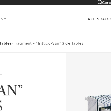
Cerc
AZIENDA
CO
Tables
>
Fragment – “Trittico-San” Side Tables
–
AN”
S