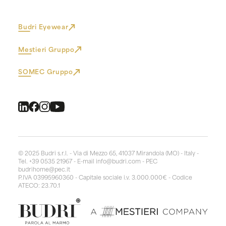
Budri Eyewear
Mestieri Gruppo
SOMEC Gruppo
© 2025 Budri s.r.l. - Via di Mezzo 65, 41037 Mirandola (MO) - Italy -
Tel. +39 0535 21967 - E-mail
info@budri.com
- PEC
budrihome@pec.it
P.IVA 03995960360 - Capitale sociale i.v. 3.000.000€ - Codice
ATECO: 23.70.1