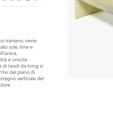
co Iraniano, viene
llo sole, lime e
ll’onice,
à e unicità.
di tavoli da living si
armo del piano di
stegno verticale del
olore.