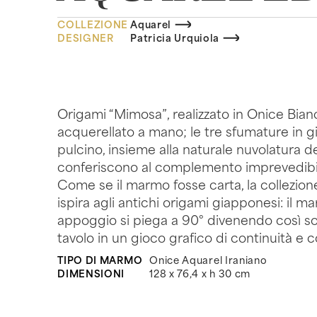
COLLEZIONE
Aquarel
DESIGNER
Patricia Urquiola
Origami “Mimosa”, realizzato in Onice Bian
acquerellato a mano; le tre sfumature in gia
pulcino, insieme alla naturale nuvolatura de
conferiscono al complemento imprevedibilit
Come se il marmo fosse carta, la collezione 
ispira agli antichi origami giapponesi: il m
appoggio si piega a 90° divenendo così so
tavolo in un gioco grafico di continuità e c
TIPO DI MARMO
Onice Aquarel Iraniano
DIMENSIONI
128 x 76,4 x h 30 cm