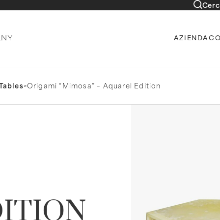
Cerc
AZIENDA
CO
Tables
>
Origami “Mimosa” – Aquarel Edition
ITION