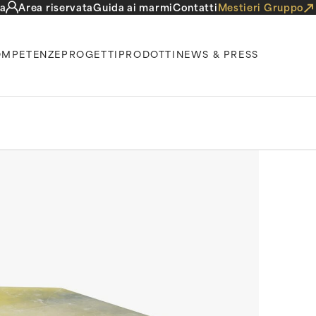
a
Area riservata
Guida ai marmi
Contatti
Mestieri Gruppo
MPETENZE
PROGETTI
PRODOTTI
NEWS & PRESS