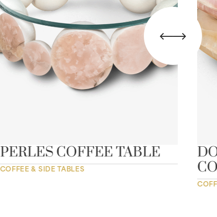
PERLES COFFEE TABLE
DO
CO
COFFEE & SIDE TABLES
COFF