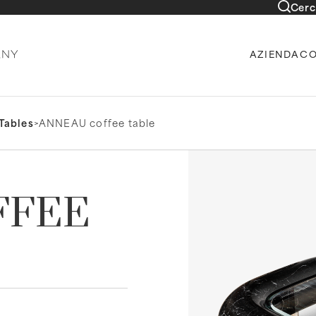
Cerc
AZIENDA
CO
Tables
>
ANNEAU coffee table
FFEE