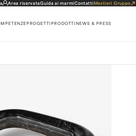
a
Area riservata
Guida ai marmi
Contatti
Mestieri Gruppo
MPETENZE
PROGETTI
PRODOTTI
NEWS & PRESS