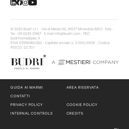
© 2025 Budri s.r.l. - Via di Mezzo 65, 41037 Mirandola (MO) - Italy -
Tel. +39 0535 21967 - E-mail
info@budri.com
- PEC
budrihome@pec.it
P.IVA 03995960360 - Capitale sociale i.v. 3.000.000€ - Codice
ATECO: 23.70.1
GUIDA AI MARMI
AREA RISERVATA
CONTATTI
PRIVACY POLICY
COOKIE POLICY
INTERNAL CONTROLS
CREDITS