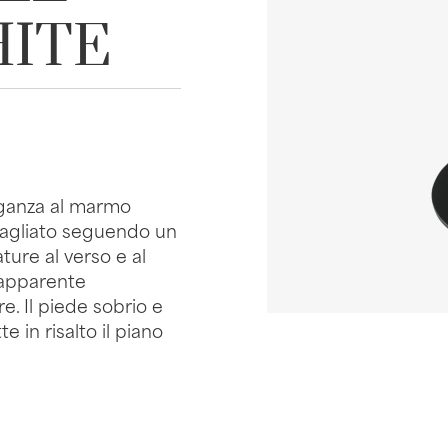
HITE
leganza al marmo
tagliato seguendo un
ure al verso e al
 apparente
e. Il piede sobrio e
 in risalto il piano