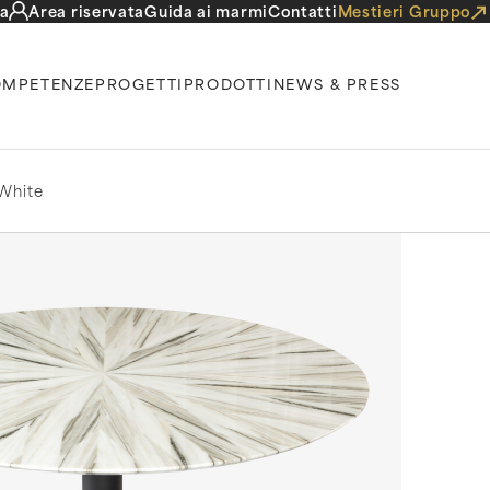
a
Area riservata
Guida ai marmi
Contatti
Mestieri Gruppo
MPETENZE
PROGETTI
PRODOTTI
NEWS & PRESS
 White