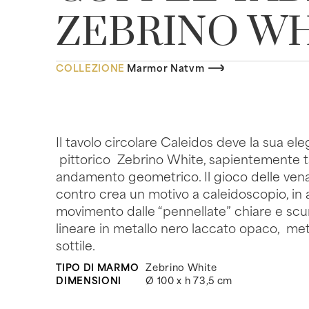
ZEBRINO W
COLLEZIONE
Marmor Natvm
Il tavolo circolare Caleidos deve la sua e
pittorico Zebrino White, sapientemente 
andamento geometrico. Il gioco delle venat
contro crea un motivo a caleidoscopio, in
movimento dalle “pennellate” chiare e scur
lineare in metallo nero laccato opaco, mette
sottile.
TIPO DI MARMO
Zebrino White
DIMENSIONI
Ø 100 x h 73,5 cm