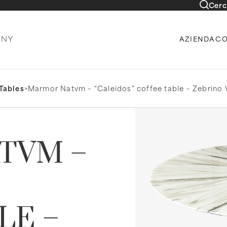
Cerc
AZIENDA
CO
Tables
>
Marmor Natvm – “Caleidos” coffee table – Zebrino
TVM –
LE –