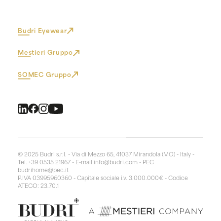
Budri Eyewear
Mestieri Gruppo
SOMEC Gruppo
© 2025 Budri s.r.l. - Via di Mezzo 65, 41037 Mirandola (MO) - Italy -
Tel. +39 0535 21967 - E-mail
info@budri.com
- PEC
budrihome@pec.it
P.IVA 03995960360 - Capitale sociale i.v. 3.000.000€ - Codice
ATECO: 23.70.1