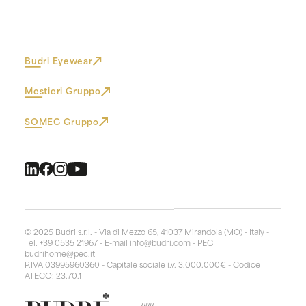
Budri Eyewear
Mestieri Gruppo
SOMEC Gruppo
© 2025 Budri s.r.l. - Via di Mezzo 65, 41037 Mirandola (MO) - Italy -
Tel. +39 0535 21967 - E-mail
info@budri.com
- PEC
budrihome@pec.it
P.IVA 03995960360 - Capitale sociale i.v. 3.000.000€ - Codice
ATECO: 23.70.1