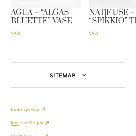
”
AGUA – “ALGAS
NAT|F|USE –
BLUETTE” VASE
“SPIKKIO” 
VASI
VASI
SITEMAP
Budri Eyewear
Mestieri Gruppo
SOMEC Gruppo