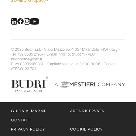
© 2025 Budri s.r.l. - Via di Mezzo 65, 41037 Mirandola (MO) - Italy -
Tel. +39 0535 21967 - E-mail
info@budri.com
- PEC
budrihome@pec.it
P.IVA 03995960360 - Capitale sociale i.v. 3.000.000€ - Codice
ATECO: 23.70.1
GUIDA AI MARMI
AREA RISERVATA
CONTATTI
PRIVACY POLICY
COOKIE POLICY