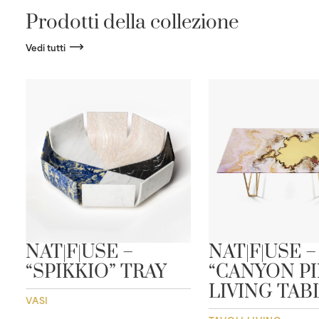
Prodotti della collezione
Vedi tutti
E
NAT|F|USE –
NAT|F|USE –
“SPIKKIO” TRAY
“CANYON PI
LIVING TAB
VASI