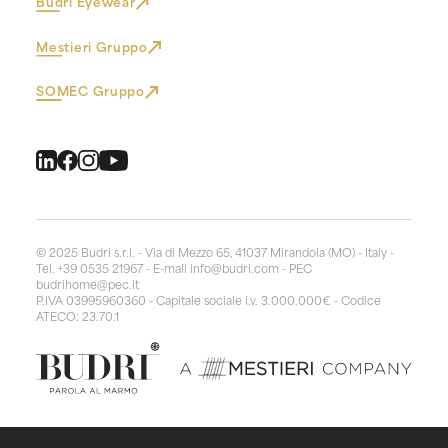
Budri Eyewear
Mestieri Gruppo
SOMEC Gruppo
© 2025 Budri s.r.l. - Via di Mezzo 65, 41037 Mirandola (MO) - Italy -
Tel. +39 0535 21967 - E-mail
info@budri.com
- PEC
budrihome@pec.it
P.IVA 03995960360 - Capitale sociale i.v. 3.000.000€ - Codice
ATECO: 23.70.1