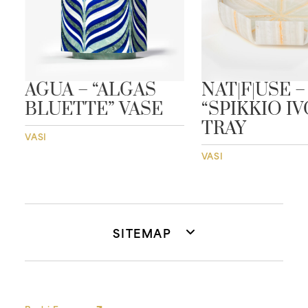
”
AGUA – “ALGAS
NAT|F|USE –
BLUETTE” VASE
“SPIKKIO I
TRAY
VASI
VASI
SITEMAP