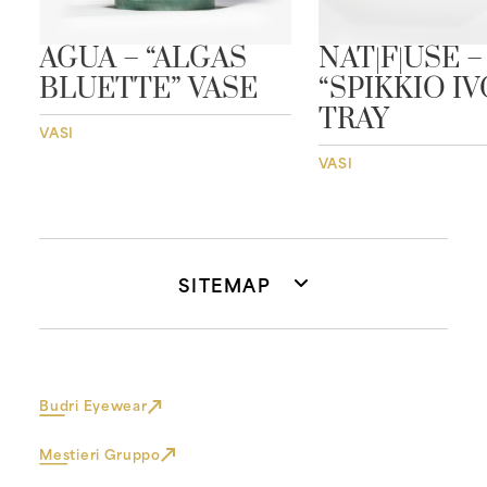
”
AGUA – “ALGAS
NAT|F|USE –
BLUETTE” VASE
“SPIKKIO I
TRAY
VASI
VASI
SITEMAP
Budri Eyewear
Mestieri Gruppo