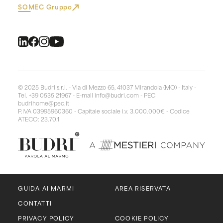
SOMEC Gruppo
© 2025 Budri s.r.l. - Via di Mezzo 65, 41037 Mirandola (MO) - Italy -
Tel. +39 0535 21967 - E-mail
info@budri.com
- PEC
budrihome@pec.it
P.IVA 03995960360 - Capitale sociale i.v. 3.000.000€ - Codice
ATECO: 23.70.1
GUIDA AI MARMI
AREA RISERVATA
CONTATTI
PRIVACY POLICY
COOKIE POLICY