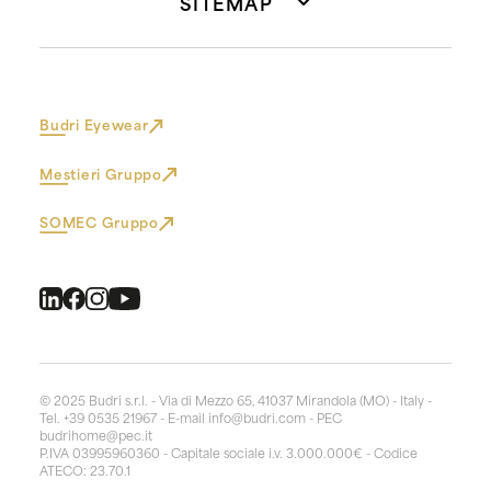
SITEMAP
Budri Eyewear
Mestieri Gruppo
SOMEC Gruppo
© 2025 Budri s.r.l. - Via di Mezzo 65, 41037 Mirandola (MO) - Italy -
Tel. +39 0535 21967 - E-mail
info@budri.com
- PEC
budrihome@pec.it
P.IVA 03995960360 - Capitale sociale i.v. 3.000.000€ - Codice
ATECO: 23.70.1