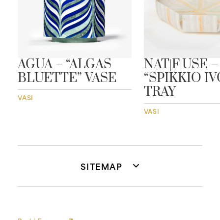
”
AGUA – “ALGAS
NAT|F|USE –
BLUETTE” VASE
“SPIKKIO I
TRAY
VASI
VASI
SITEMAP