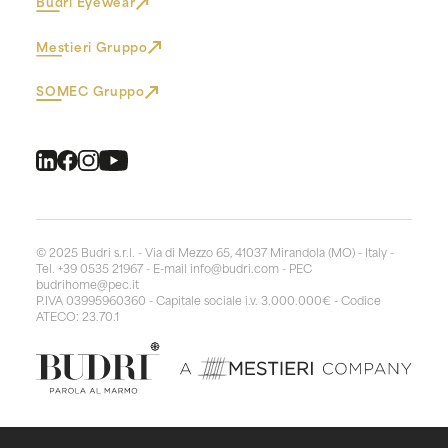
Budri Eyewear
Mestieri Gruppo
SOMEC Gruppo
© 2025 Budri s.r.l. - Via di Mezzo 65, 41037 Mirandola (MO) - Italy -
Tel. +39 0535 21967 - E-mail
info@budri.com
- PEC
budrihome@pec.it
P.IVA 03995960360 - Capitale sociale i.v. 3.000.000€ - Codice
ATECO: 23.70.1