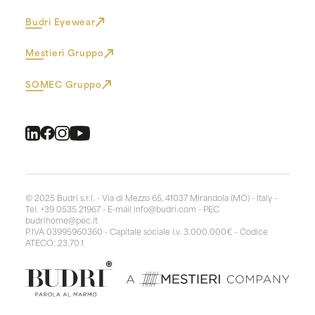
Budri Eyewear
Mestieri Gruppo
SOMEC Gruppo
© 2025 Budri s.r.l. - Via di Mezzo 65, 41037 Mirandola (MO) - Italy -
Tel. +39 0535 21967 - E-mail
info@budri.com
- PEC
budrihome@pec.it
P.IVA 03995960360 - Capitale sociale i.v. 3.000.000€ - Codice
ATECO: 23.70.1