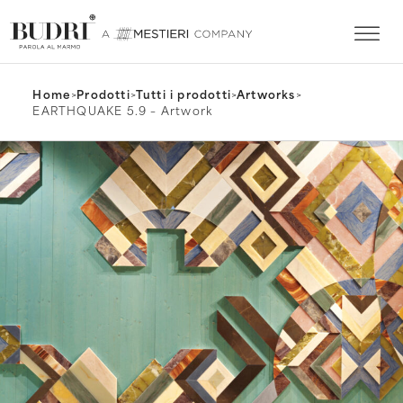
Home
>
Prodotti
>
Tutti i prodotti
>
Artworks
>
EARTHQUAKE 5.9 – Artwork