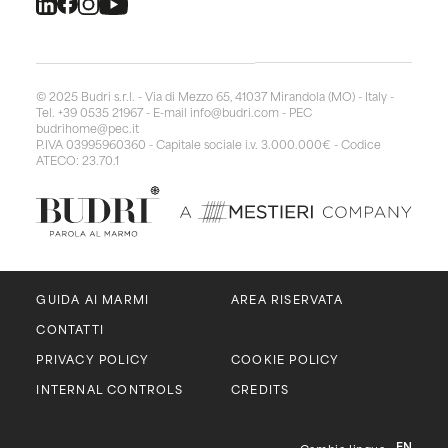
© 2025 Budri s.r.l. - Via di Mezzo 65, 41037 Mirandola (MO) - Italy -
Tel. +39 0535 21967 - E-mail
info@budri.com
- PEC
budrihome@pec.it
P.IVA 03995960360 - Capitale sociale i.v. 3.000.000€ - Codice
ATECO: 23.70.1
GUIDA AI MARMI
AREA RISERVATA
CONTATTI
PRIVACY POLICY
COOKIE POLICY
INTERNAL CONTROLS
CREDITS
EN