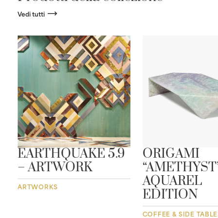
Vedi tutti
EARTHQUAKE 5.9
ORIGAMI
– ARTWORK
“AMETHYST”
AQUAREL
ARTWORKS
EDITION
COFFEE & SIDE TABLE