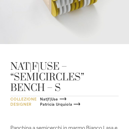
NAT|F|USE –
“SEMICIRCLES”
BENCH – S
COLLEZIONE
Nat|f|Use
DESIGNER
Patricia Urquiola
Panchina a semicerchi in marmo Bianco Lasa e