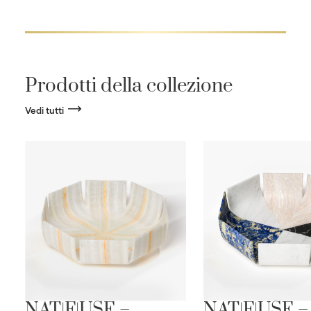
Prodotti della collezione
Vedi tutti
E
NAT|F|USE –
NAT|F|USE –