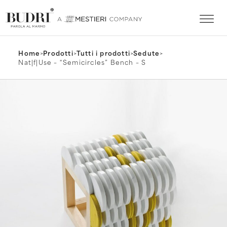
Home
>
Prodotti
>
Tutti i prodotti
>
Sedute
>
Nat|f|Use – “Semicircles” Bench – S