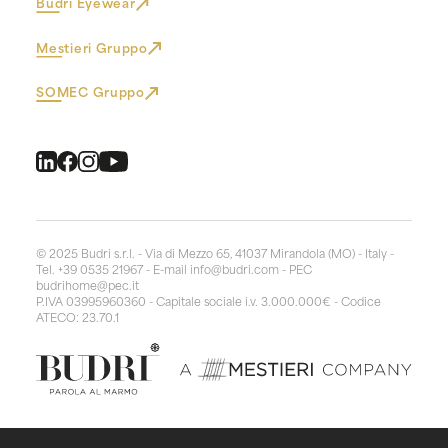
Budri Eyewear
Mestieri Gruppo
SOMEC Gruppo
© 2025 Budri s.r.l. - Via di Mezzo 65, 41037 Mirandola (MO) - Italy -
Tel. +39 0535 21967 - E-mail
info@budri.com
- PEC
budrihome@pec.it
P.IVA 03995960360 - Capitale sociale i.v. 3.000.000€ - Codice
ATECO: 23.70.1