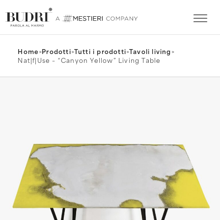
Home
>
Prodotti
>
Tutti i prodotti
>
Tavoli living
>
Nat|f|Use – “Canyon Yellow” Living Table