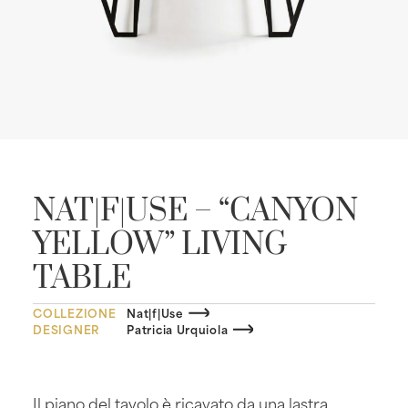
NAT|F|USE – “CANYON
YELLOW” LIVING
TABLE
COLLEZIONE
Nat|f|Use
DESIGNER
Patricia Urquiola
Il piano del tavolo è ricavato da una lastra