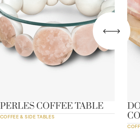
PERLES COFFEE TABLE
DO
CO
COFFEE & SIDE TABLES
COFF