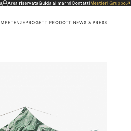
a
Area riservata
Guida ai marmi
Contatti
Mestieri Gruppo
MPETENZE
PROGETTI
PRODOTTI
NEWS & PRESS