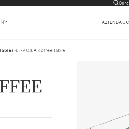
Cerc
AZIENDA
CO
Tables
>
ET-VOILÀ coffee table
OFFEE