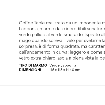
Coffee Table realizzato da un imponente m
Lapponia, marmo dalle incredibili venatur
verde pallido al verde smeraldo. Ispirato al
mago quando solleva il velo per svelarne l
sorpresa, è di forma quadrata, ma caratter
dall’andamento in curva; leggero e come so
vetro extra-chiaro lascia a piena vista la bel
TIPO DI MARMO
Verde Lapponia
DIMENSIONI
115 x 115 x H 40 cm