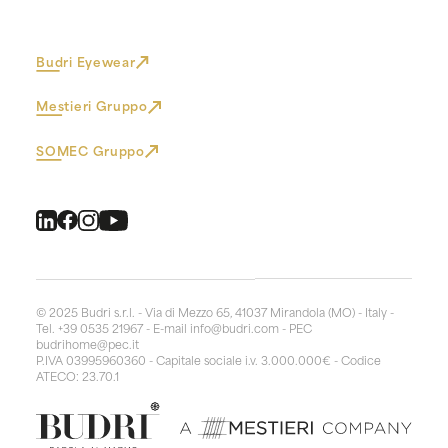
Budri Eyewear
Mestieri Gruppo
SOMEC Gruppo
© 2025 Budri s.r.l. - Via di Mezzo 65, 41037 Mirandola (MO) - Italy -
Tel. +39 0535 21967 - E-mail
info@budri.com
- PEC
budrihome@pec.it
P.IVA 03995960360 - Capitale sociale i.v. 3.000.000€ - Codice
ATECO: 23.70.1