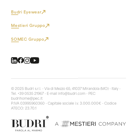
Budri Eyewear
Mestieri Gruppo
SOMEC Gruppo
© 2025 Budri s.r.l. - Via di Mezzo 65, 41037 Mirandola (MO) - Italy -
Tel. +39 0535 21967 - E-mail
info@budri.com
- PEC
budrihome@pec.it
P.IVA 03995960360 - Capitale sociale i.v. 3.000.000€ - Codice
ATECO: 23.70.1