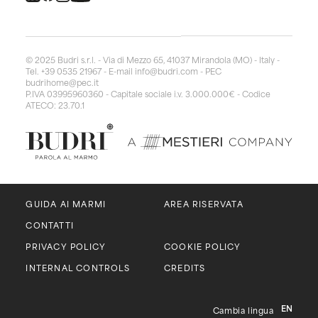
© 2025 Budri s.r.l. - Via di Mezzo 65, 41037 Mirandola (MO) - Italy -
Tel. +39 0535 21967 - E-mail
info@budri.com
- PEC
budrihome@pec.it
P.IVA 03995960360 - Capitale sociale i.v. 3.000.000€ - Codice
ATECO: 23.70.1
GUIDA AI MARMI
AREA RISERVATA
CONTATTI
PRIVACY POLICY
COOKIE POLICY
INTERNAL CONTROLS
CREDITS
EN
Cambia lingua