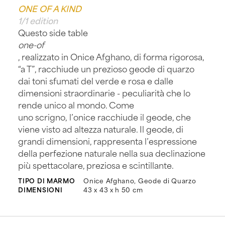
ONE OF A KIND
1/1 edition
Questo side table
one-of
, realizzato in Onice Afghano, di forma rigorosa,
“a T”, racchiude un prezioso geode di quarzo
dai toni sfumati del verde e rosa e dalle
dimensioni straordinarie - peculiarità che lo
rende unico al mondo. Come
uno scrigno, l’onice racchiude il geode, che
viene visto ad altezza naturale. Il geode, di
grandi dimensioni, rappresenta l’espressione
della perfezione naturale nella sua declinazione
più spettacolare, preziosa e scintillante.
TIPO DI MARMO
Onice Afghano, Geode di Quarzo
DIMENSIONI
43 x 43 x h 50 cm