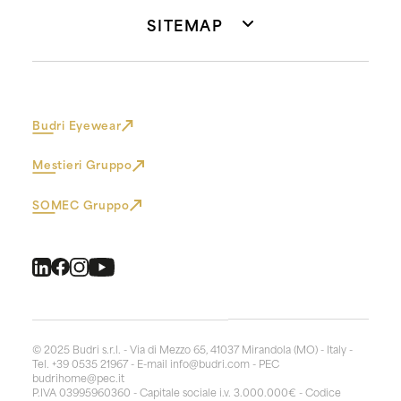
SITEMAP
Budri Eyewear
Mestieri Gruppo
SOMEC Gruppo
© 2025 Budri s.r.l. - Via di Mezzo 65, 41037 Mirandola (MO) - Italy -
Tel. +39 0535 21967 - E-mail
info@budri.com
- PEC
budrihome@pec.it
P.IVA 03995960360 - Capitale sociale i.v. 3.000.000€ - Codice