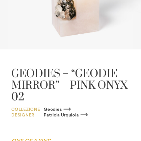
GEODIES – “GEODIE
MIRROR” – PINK ONYX
02
COLLEZIONE
Geodies
DESIGNER
Patricia Urquiola
ONE OF A KIND