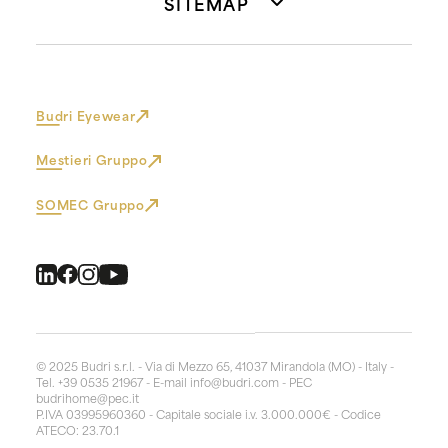
SITEMAP
Budri Eyewear
Mestieri Gruppo
SOMEC Gruppo
© 2025 Budri s.r.l. - Via di Mezzo 65, 41037 Mirandola (MO) - Italy -
Tel. +39 0535 21967 - E-mail
info@budri.com
- PEC
budrihome@pec.it
P.IVA 03995960360 - Capitale sociale i.v. 3.000.000€ - Codice
ATECO: 23.70.1