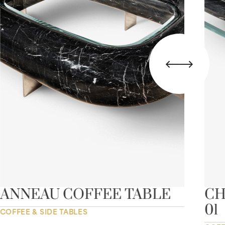
ANNEAU COFFEE TABLE
CH
01
COFFEE & SIDE TABLES