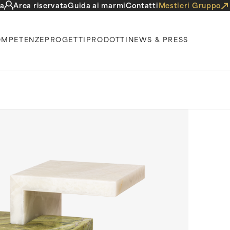
a
Area riservata
Guida ai marmi
Contatti
Mestieri Gruppo
MPETENZE
PROGETTI
PRODOTTI
NEWS & PRESS