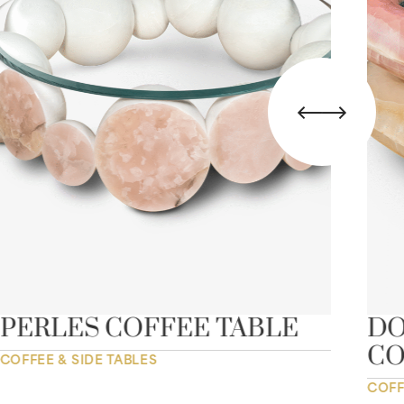
PERLES COFFEE TABLE
DO
CO
COFFEE & SIDE TABLES
COFF