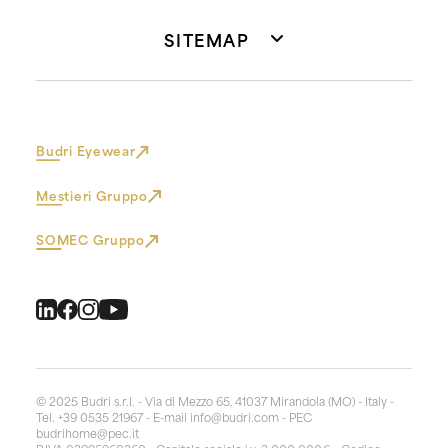
SITEMAP
Budri Eyewear
Mestieri Gruppo
SOMEC Gruppo
© 2025 Budri s.r.l. - Via di Mezzo 65, 41037 Mirandola (MO) - Italy -
Tel. +39 0535 21967 - E-mail
info@budri.com
- PEC
budrihome@pec.it