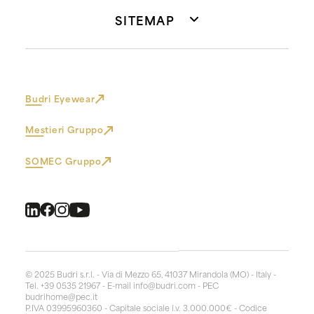
SITEMAP
Budri Eyewear
Mestieri Gruppo
SOMEC Gruppo
© 2025 Budri s.r.l. - Via di Mezzo 65, 41037 Mirandola (MO) - Italy -
Tel. +39 0535 21967 - E-mail
info@budri.com
- PEC
budrihome@pec.it
P.IVA 03995960360 - Capitale sociale i.v. 3.000.000€ - Codice