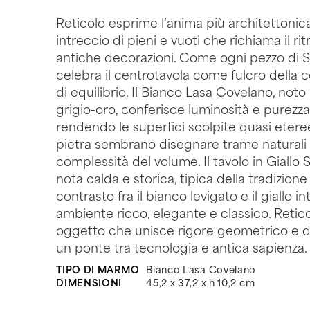
Reticolo esprime l’anima più architettonica
intreccio di pieni e vuoti che richiama il r
antiche decorazioni. Come ogni pezzo di S
celebra il centrotavola come fulcro della c
di equilibrio. Il Bianco Lasa Covelano, not
grigio-oro, conferisce luminosità e purezza
rendendo le superfici scolpite quasi eteree
pietra sembrano disegnare trame naturali
complessità del volume. Il tavolo in Giallo
nota calda e storica, tipica della tradizione
contrasto fra il bianco levigato e il giallo 
ambiente ricco, elegante e classico. Retic
oggetto che unisce rigore geometrico e d
un ponte tra tecnologia e antica sapienza.
TIPO DI MARMO
Bianco Lasa Covelano
DIMENSIONI
45,2 x 37,2 x h 10,2 cm