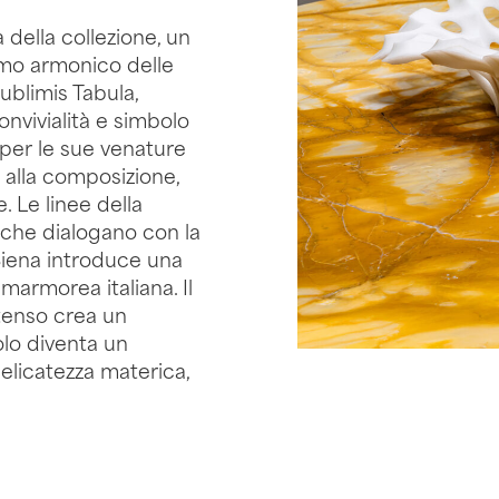
 della collezione, un
itmo armonico delle
ublimis Tabula,
onvivialità e simbolo
o per le sue venature
 alla composizione,
. Le linee della
 che dialogano con la
 Siena introduce una
 marmorea italiana. Il
intenso crea un
olo diventa un
elicatezza materica,