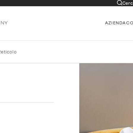
Cerc
AZIENDA
CO
Reticolo