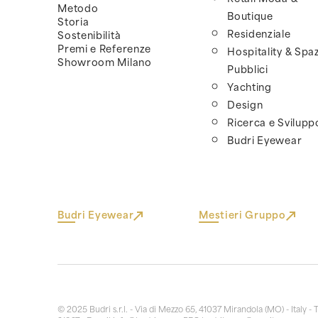
Metodo
Boutique
Storia
Residenziale
Sostenibilità
Premi e Referenze
Hospitality & Spaz
Showroom Milano
Pubblici
Yachting
Design
Ricerca e Svilupp
Budri Eyewear
Budri Eyewear
Mestieri Gruppo
© 2025 Budri s.r.l. - Via di Mezzo 65, 41037 Mirandola (MO) - Italy - 