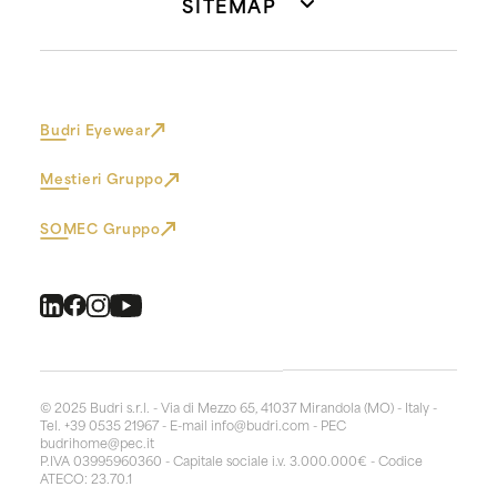
SITEMAP
Budri Eyewear
Mestieri Gruppo
SOMEC Gruppo
© 2025 Budri s.r.l. - Via di Mezzo 65, 41037 Mirandola (MO) - Italy -
Tel. +39 0535 21967 - E-mail
info@budri.com
- PEC
budrihome@pec.it
P.IVA 03995960360 - Capitale sociale i.v. 3.000.000€ - Codice
ATECO: 23.70.1