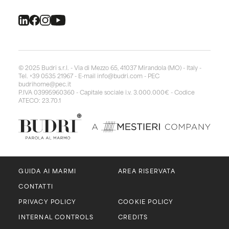
© 2025 Budri s.r.l. - Via di Mezzo 65, 41037 Mirandola (MO) - Italy -
Tel. +39 0535 21967 - E-mail
info@budri.com
- PEC
budrihome@pec.it
P.IVA 03995960360 - Capitale sociale i.v. 3.000.000€ - Codice
ATECO: 23.70.1
GUIDA AI MARMI
AREA RISERVATA
CONTATTI
PRIVACY POLICY
COOKIE POLICY
INTERNAL CONTROLS
CREDITS