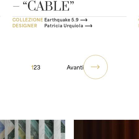
– “CABLE”
COLLEZIONE
Earthquake 5.9
DESIGNER
Patricia Urquiola
1
2
3