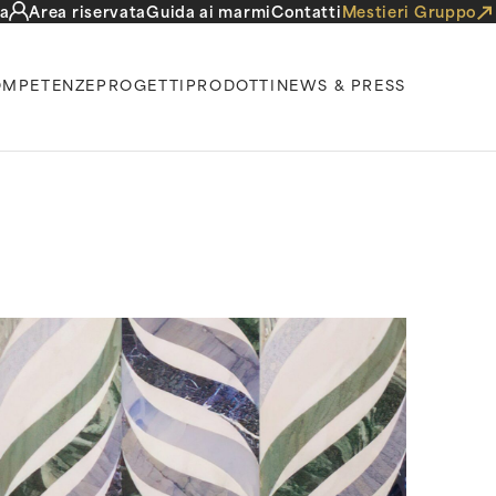
a
Area riservata
Guida ai marmi
Contatti
Mestieri Gruppo
MPETENZE
PROGETTI
PRODOTTI
NEWS & PRESS