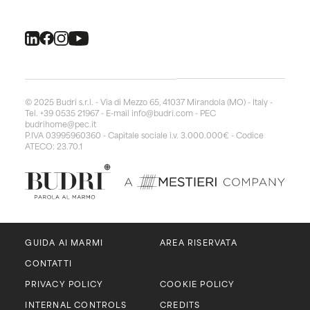
© 2025 Budri s.r.l. - Via di Mezzo 65, 41037 Mirandola (MO) - Italy -
Tel. +39 0535 21967 - E-mail
info@budri.com
- PEC
budrihome@pec.it
P.IVA 03995960360 - Capitale sociale i.v. 3.000.000€ - Codice
ATECO: 23.70.1
GUIDA AI MARMI
AREA RISERVATA
CONTATTI
PRIVACY POLICY
COOKIE POLICY
INTERNAL CONTROLS
CREDITS